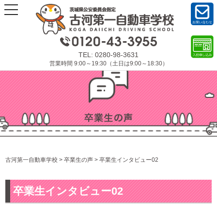
t
o
g
お問
g
い合
l
わせ
e
TEL:
0280-98-3631
n
入校
営業時間 9:00～19:30（土日は9:00～18:30）
a
申し
込み
v
フォ
i
ーム
g
a
t
i
o
n
古河第一自動車学校
>
卒業生の声
>
卒業生インタビュー02
卒業生インタビュー02