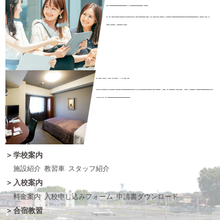
プレゼント
お友達紹介でお得なサービスがあ
ります
合宿免許
短期間での免許取得をお考えなら、断
然おススメ
学校案内
施設紹介
教習車
スタッフ紹介
入校案内
料金案内
入校申し込みフォーム
申請書ダウンロード
合宿教習