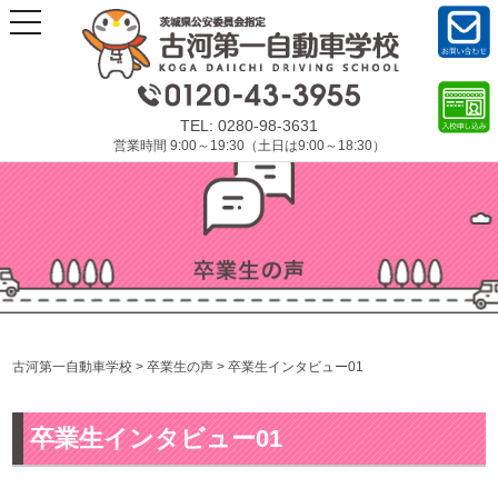
t
o
g
お問
g
い合
l
わせ
e
TEL:
0280-98-3631
n
入校
営業時間 9:00～19:30（土日は9:00～18:30）
a
申し
込み
v
フォ
i
ーム
g
a
t
i
o
n
古河第一自動車学校
>
卒業生の声
>
卒業生インタビュー01
卒業生インタビュー01