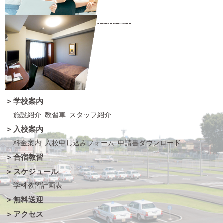
合宿免許
短期間での免許取得をお考えなら、断
然おススメ
学校案内
施設紹介
教習車
スタッフ紹介
入校案内
料金案内
入校申し込みフォーム
申請書ダウンロード
合宿教習
スケジュール
学科教習計画表
無料送迎
アクセス